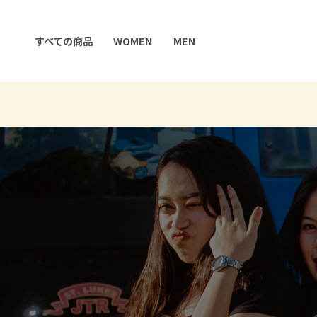
内
容
すべての商品
WOMEN
MEN
を
ス
キ
ッ
プ