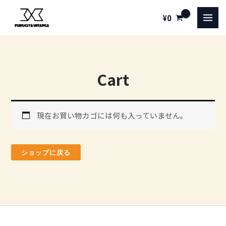
内
¥
0
容
MAI
を
MEN
ス
キ
Cart
ッ
プ
現在お買い物カゴには何も入っていません。
ショップに戻る